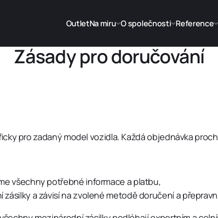
Outlet
Na miru
O společnosti
Reference
Zásady pro doručování
icky pro zadaný model vozidla. Každá objednávka proch
íme všechny potřebné informace a platbu,
í zásilky a závisí na zvolené metodě doručení a přepravn
šechny mezinárodní zásilky podléhají exportním a celní