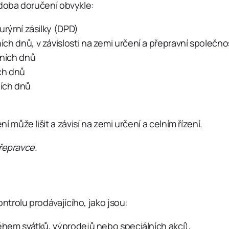
 doba doručení obvykle:
urýrní zásilky (DPD)
ch dnů, v závislosti na zemi určení a přepravní společno
ních dnů
ch dnů
ích dnů
ůže lišit a závisí na zemi určení a celním řízení.
přepravce.
trolu prodávajícího, jako jsou:
ěhem svátků, výprodejů nebo speciálních akcí),