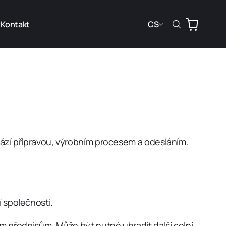
Kontakt
CS
Košík
ází přípravou, výrobním procesem a odesláním.
í společnosti.
m předpisům. Může být nutné uhradit další celní