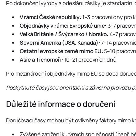
Po dokončení výroby a odeslání zásilky je standardní
V rámci České republiky:
1–3 pracovní dny pro k
Objednávky v rámci Evropské unie:
3–7 pracovní
Velká Británie / Švýcarsko / Norsko:
4–7 pracov
Severní Amerika (USA, Kanada):
7–14 pracovní
Ostatní evropské země mimo EU:
5–10 pracovn
Asie a Tichomoří:
10–21 pracovních dnů
Pro mezinárodní objednávky mimo EU se doba doručení m
Poskytnuté časy jsou orientační a závisí na provozu 
Důležité informace o doručení
Doručovací časy mohou být ovlivněny faktory mimo kon
Zvýšené zatížení kurýrních společností (např. b