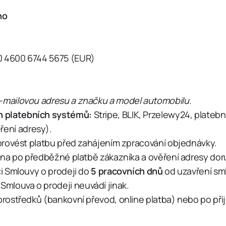
ho
00 4600 6744 5675 (EUR)
 e-mailovou adresu a značku a model automobilu.
ch platebních systémů:
Stripe, BLIK, Przelewy24, platebn
ření adresy).
 provést platbu před zahájením zpracování objednávky.
ána po předběžné platbě zákazníka a ověření adresy doruč
ci Smlouvy o prodeji do
5 pracovních dnů
od uzavření sm
mlouva o prodeji neuvádí jinak.
rostředků (bankovní převod, online platba) nebo po přij