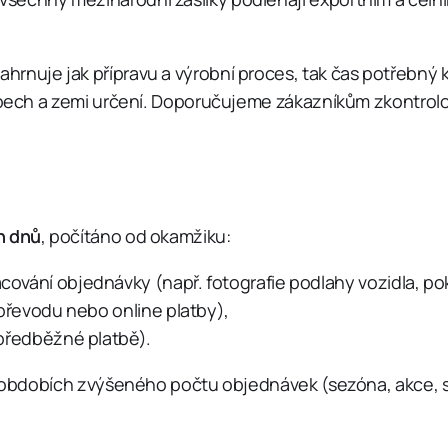
hrnuje jak přípravu a výrobní proces, tak čas potřebný 
tupech a zemi určení. Doporučujeme zákazníkům zkontrolo
h dnů
, počítáno od okamžiku:
ování objednávky (např. fotografie podlahy vozidla, p
 převodu nebo online platby),
 předběžné platbě).
 V obdobích zvýšeného počtu objednávek (sezóna, akce, 