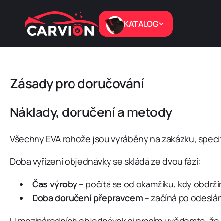
PŘEJÍT K
OBSAHU
KATALOG
Zásady pro doručování
Náklady, doručení a metody
Všechny EVA rohože jsou vyráběny na zakázku, specif
Doba vyřízení objednávky se skládá ze dvou fází:
Čas výroby
– počítá se od okamžiku, kdy obdrž
Doba doručení přepravcem
– začíná po odeslán
U mezinárodních objednávek si prosím uvědomte, že v