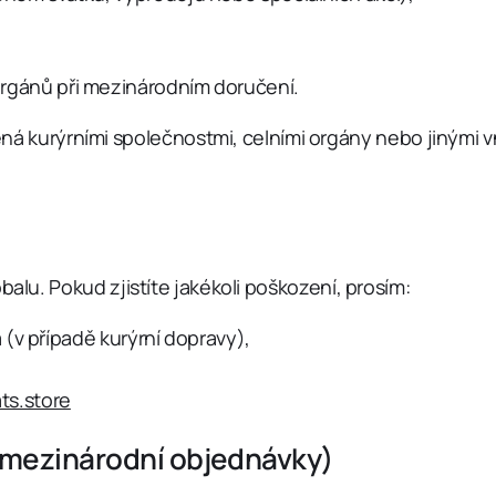
orgánů při mezinárodním doručení.
urýrními společnostmi, celními orgány nebo jinými vně
balu. Pokud zjistíte jakékoli poškození, prosím:
 (v případě kurýrní dopravy),
ts.store
 mezinárodní objednávky)