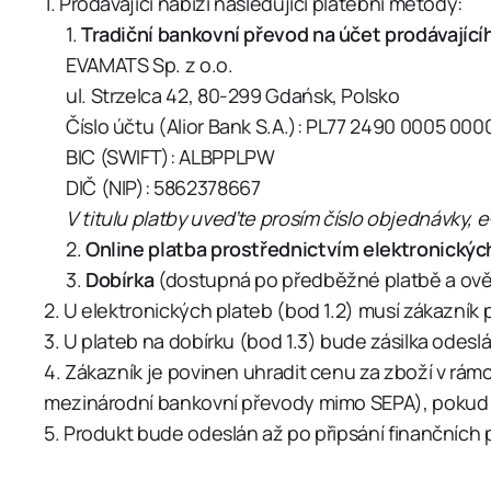
Prodávající nabízí následující platební metody:
Tradiční bankovní převod na účet prodávající
EVAMATS Sp. z o.o.
ul. Strzelca 42, 80-299 Gdańsk, Polsko
Číslo účtu (Alior Bank S.A.): PL77 2490 0005 00
BIC (SWIFT): ALBPPLPW
DIČ (NIP): 5862378667
V titulu platby uveďte prosím číslo objednávky,
Online platba prostřednictvím elektronický
Dobírka
(dostupná po předběžné platbě a ově
U elektronických plateb (bod 1.2) musí zákazník
U plateb na dobírku (bod 1.3) bude zásilka odesl
Zákazník je povinen uhradit cenu za zboží v rám
mezinárodní bankovní převody mimo SEPA), pokud S
Produkt bude odeslán až po připsání finančních p