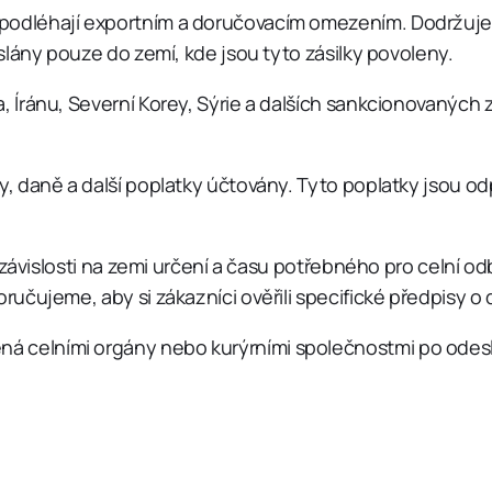
podléhají exportním a doručovacím omezením. Dodržuje
slány pouze do zemí, kde jsou tyto zásilky povoleny.
, Íránu, Severní Korey, Sýrie a dalších sankcionovaných
, daně a další poplatky účtovány. Tyto poplatky jsou o
závislosti na zemi určení a času potřebného pro celní odb
učujeme, aby si zákazníci ověřili specifické předpisy 
elními orgány nebo kurýrními společnostmi po odeslání