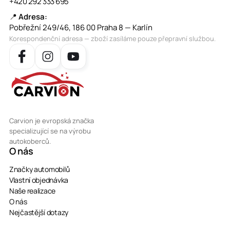
+420 292 333 695
📍
Adresa:
Pobřežní 249/46, 186 00 Praha 8 — Karlín
Korespondenční adresa — zboží zasíláme pouze přepravní službou.
Carvion je evropská značka
specializující se na výrobu
autokoberců.
O nás
Značky automobilů
Vlastní objednávka
Naše realizace
O nás
Nejčastější dotazy