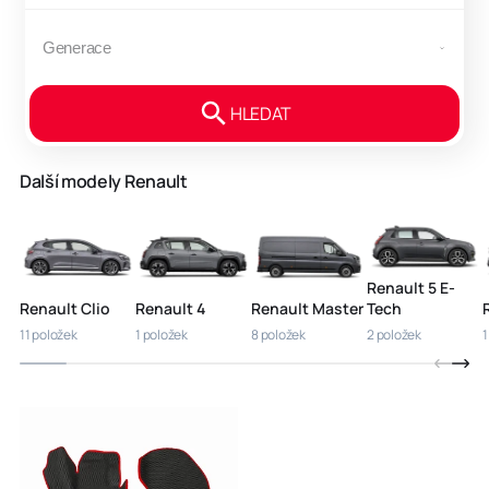
HLEDAT
Další modely Renault
Renault 5 E-
Renault Clio
Renault 4
Renault Master
Tech
11 položek
1 položek
8 položek
2 položek
1