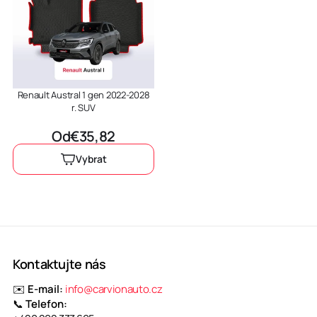
Renault Austral 1 gen 2022-2028
r. SUV
Výprodejová cena
Od
€35,82
Vybrat
Kontaktujte nás
✉️
E-mail:
info@carvionauto.cz
📞
Telefon: