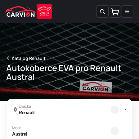
PŘEJÍT K
OBSAHU
Košík
Vyberte
Vozidlo
Katalog Renault
K
Autokoberce EVA pro Renault
o
Austral
l
e
k
Značka
c
e
:
Model