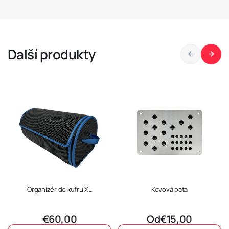
Další produkty
Organizér do
kufru XL
Kovová pata
Výprodejová cena
Výprodejová c
€60,00
Od
€15,00