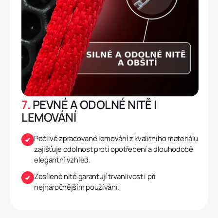
7.
PEVNÉ A ODOLNÉ NITĚ I
LEMOVÁNÍ
Pečlivě zpracované lemování z kvalitního materiálu
zajišťuje odolnost proti opotřebení a dlouhodobě
elegantní vzhled.
Zesílené nitě garantují trvanlivost i při
nejnáročnějším používání.