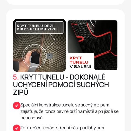
5.
KRYT TUNELU - DOKONALÉ
UCHYCENÍ POMOCÍ SUCHÝCH
ZIPŮ
Speciální konstrukce tunelu se suchým zipem
zajišťuje, že rohož pevně drží na místě a při jízdě se
neposouvá.
Toto řešení chrání střední část podlahy před