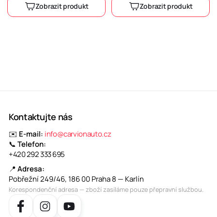
Zobrazit produkt
Zobrazit produkt
Kontaktujte nás
✉️
E-mail:
info@carvionauto.cz
📞
Telefon:
+420 292 333 695
📍
Adresa:
Pobřežní 249/46, 186 00 Praha 8 — Karlín
Korespondenční adresa — zboží zasíláme pouze přepravní službou.