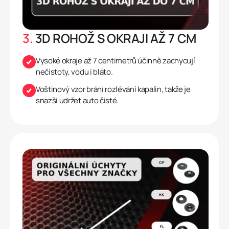
3.
3D ROHOŽ S OKRAJI AŽ 7 CM
Vysoké okraje až 7 centimetrů účinně zachycují
nečistoty, vodu i bláto.
Voštinový vzor brání rozlévání kapalin, takže je
snazší udržet auto čisté.