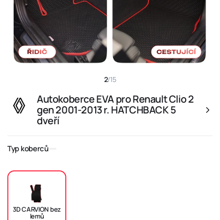
2
/
15
Autokoberce EVA pro Renault Clio 2
gen 2001-2013 r. HATCHBACK 5
dveří
Typ koberců
3D CARVION bez
lemů