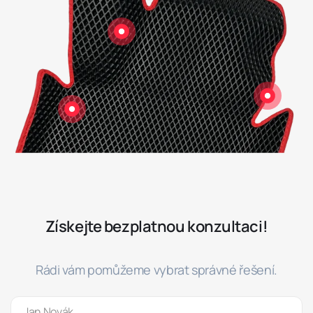
Získejte bezplatnou konzultaci!
Rádi vám pomůžeme vybrat správné řešení.
Jméno