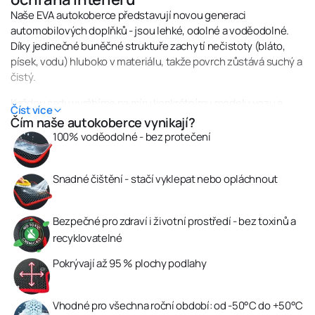
Naše EVA autokoberce představují novou generaci
automobilových doplňků - jsou lehké, odolné a voděodolné.
Díky jedinečné buněčné struktuře zachytí nečistoty (bláto,
písek, vodu) hluboko v materiálu, takže povrch zůstává suchý a
čistý.
Každou sadu vyrábíme na míru konkrétnímu modelu vozu a
Číst více
přesně ji přizpůsobujeme tvaru podlahy. Můžete si vybrat
Čím naše autokoberce vynikají?
barvu, vzor buněk i lemování tak, aby dokonale ladily s
100% voděodolné - bez protečení
interiérem vašeho auta.
Snadné čištění - stačí vyklepat nebo opláchnout
Bezpečné pro zdraví i životní prostředí - bez toxinů a
recyklovatelné
Pokrývají až 95 % plochy podlahy
Vhodné pro všechna roční období: od -50°C do +50°C