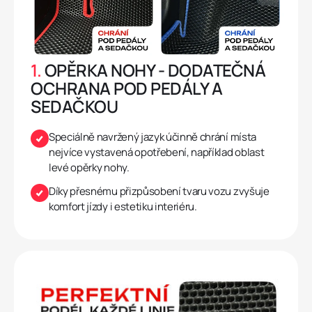
1.
OPĚRKA NOHY - DODATEČNÁ
OCHRANA POD PEDÁLY A
SEDAČKOU
Speciálně navržený jazyk účinně chrání místa
nejvíce vystavená opotřebení, například oblast
levé opěrky nohy.
Díky přesnému přizpůsobení tvaru vozu zvyšuje
komfort jízdy i estetiku interiéru.