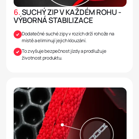
6.
SUCHÝ ZIP V KAŽDÉM ROHU -
VÝBORNÁ STABILIZACE
Dodatečné suché zipy v rozích drží rohože na
místě a eliminují jejich klouzání.
To zvyšuje bezpečnost jízdy a prodlužuje
životnost produktu.