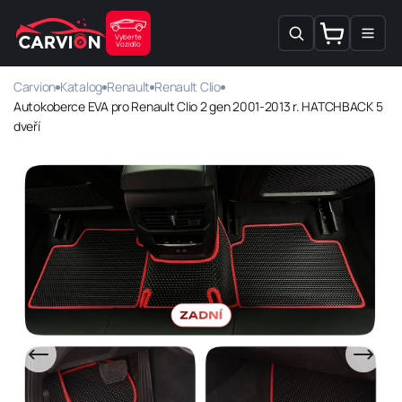
PŘEJÍT K
OBSAHU
Košík
Vyberte
Vozidlo
Carvion
Katalog
Renault
Renault Clio
Autokoberce EVA pro Renault Clio 2 gen 2001-2013 r. HATCHBACK 5
dveří
Obrázek
1
je
nyní
k
dispozici
v
zobrazení
galerie
PŘEJÍT NA
INFORMACE
O
PRODUKTU